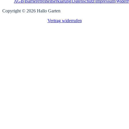
AGB
|
Barrierefreiheitserklärung
|
Datenschutz
|
Impressum
|
Widerr
Copyright © 2026 Hallo Garten
Vertrag widerrufen