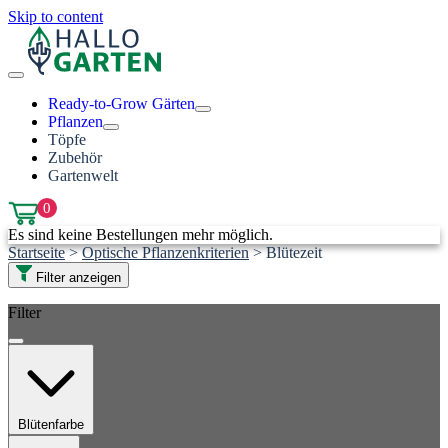
Skip to content
Ready-to-Grow Gärten
Pflanzen
Töpfe
Zubehör
Gartenwelt
0
Es sind keine Bestellungen mehr möglich.
Startseite
>
Optische Pflanzenkriterien
>
Blütezeit
Filter anzeigen
Filter
Blütenfarbe