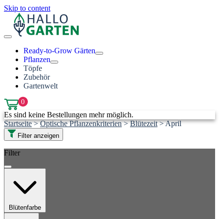
Skip to content
Ready-to-Grow Gärten
Pflanzen
Töpfe
Zubehör
Gartenwelt
0
Es sind keine Bestellungen mehr möglich.
Startseite
>
Optische Pflanzenkriterien
>
Blütezeit
>
April
Filter anzeigen
Filter
Blütenfarbe