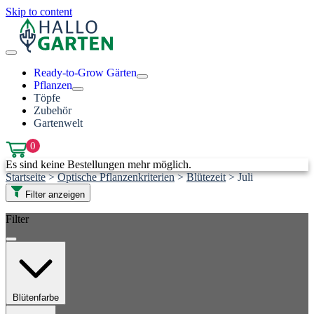
Skip to content
Ready-to-Grow Gärten
Pflanzen
Töpfe
Zubehör
Gartenwelt
0
Es sind keine Bestellungen mehr möglich.
Startseite
>
Optische Pflanzenkriterien
>
Blütezeit
>
Juli
Filter anzeigen
Filter
Blütenfarbe