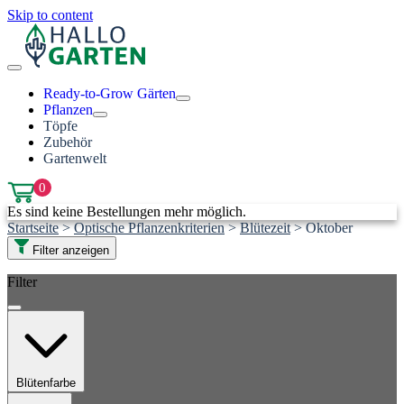
Skip to content
Ready-to-Grow Gärten
Pflanzen
Töpfe
Zubehör
Gartenwelt
0
Es sind keine Bestellungen mehr möglich.
Startseite
>
Optische Pflanzenkriterien
>
Blütezeit
>
Oktober
Filter anzeigen
Filter
Blütenfarbe