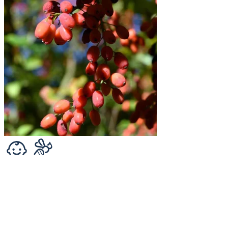
Gojibeere - Lycium barbarum® BIO
Die Goji-Beere im 2 Liter Topf ist ein nährstoffreiches Superfood
mit knallig orangefarbenen Früch...
nur