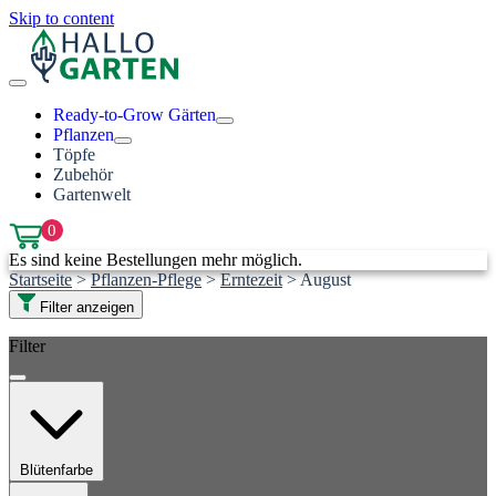
Skip to content
Ready-to-Grow Gärten
Pflanzen
Töpfe
Zubehör
Gartenwelt
0
Es sind keine Bestellungen mehr möglich.
Startseite
>
Pflanzen-Pflege
>
Erntezeit
>
August
Filter anzeigen
Filter
Blütenfarbe