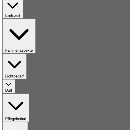
Erntezeit
Familienaspekte
Lichtbedarf
Duft
Pflegebedarf