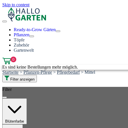
Skip to content
Ready-to-Grow Gärten
Pflanzen
Töpfe
Zubehör
Gartenwelt
0
Es sind keine Bestellungen mehr möglich.
Startseite
>
Pflanzen-Pflege
>
Pflegebedarf
>
Mittel
Filter anzeigen
Filter
Blütenfarbe