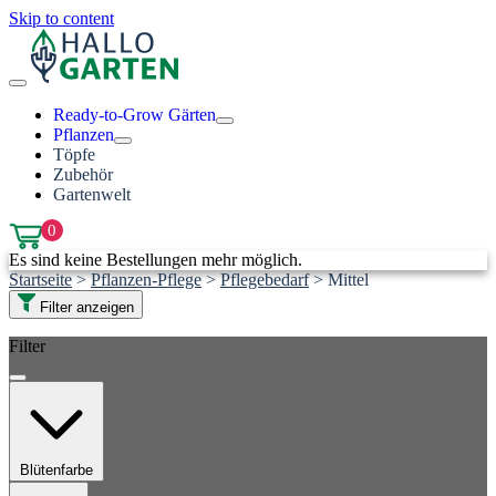
Skip to content
Ready-to-Grow Gärten
Pflanzen
Töpfe
Zubehör
Gartenwelt
0
Es sind keine Bestellungen mehr möglich.
Startseite
>
Pflanzen-Pflege
>
Pflegebedarf
>
Mittel
Filter anzeigen
Filter
Blütenfarbe