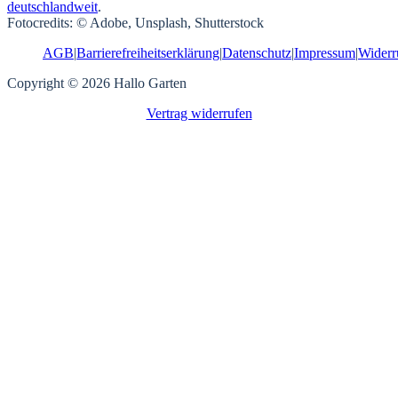
deutschlandweit
.
Fotocredits: © Adobe, Unsplash, Shutterstock
AGB
|
Barrierefreiheitserklärung
|
Datenschutz
|
Impressum
|
Widerr
Copyright © 2026 Hallo Garten
Vertrag widerrufen