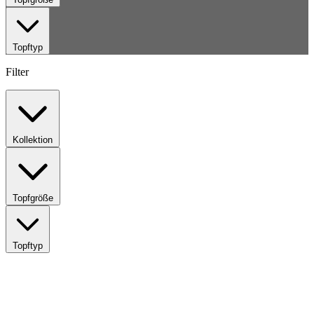
Topftyp
Filter
Kollektion
Topfgröße
Topftyp