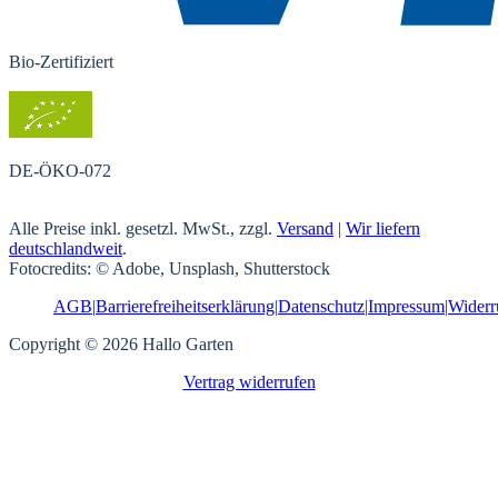
Bio-Zertifiziert
DE-ÖKO-072
Alle Preise inkl. gesetzl. MwSt., zzgl.
Versand
|
Wir liefern
deutschlandweit
.
Fotocredits: © Adobe, Unsplash, Shutterstock
AGB
|
Barrierefreiheitserklärung
|
Datenschutz
|
Impressum
|
Widerr
Copyright © 2026 Hallo Garten
Vertrag widerrufen