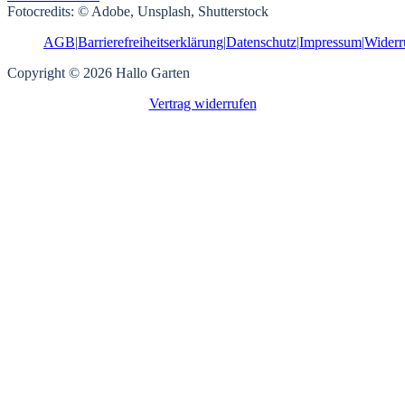
Fotocredits: © Adobe, Unsplash, Shutterstock
AGB
|
Barrierefreiheitserklärung
|
Datenschutz
|
Impressum
|
Widerr
Copyright © 2026 Hallo Garten
Vertrag widerrufen