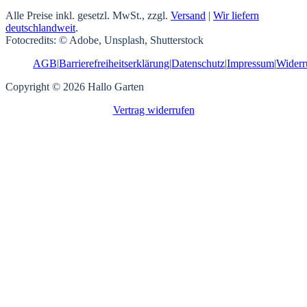
Alle Preise inkl. gesetzl. MwSt., zzgl.
Versand
|
Wir liefern
deutschlandweit
.
Fotocredits: © Adobe, Unsplash, Shutterstock
AGB
|
Barrierefreiheitserklärung
|
Datenschutz
|
Impressum
|
Widerr
Copyright © 2026 Hallo Garten
Vertrag widerrufen