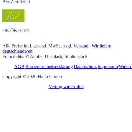
Bio-Zertifiziert
DE-ÖKO-072
Alle Preise inkl. gesetzl. MwSt., zzgl.
Versand
|
Wir liefern
deutschlandweit
.
Fotocredits: © Adobe, Unsplash, Shutterstock
AGB
|
Barrierefreiheitserklärung
|
Datenschutz
|
Impressum
|
Widerr
Copyright © 2026 Hallo Garten
Vertrag widerrufen