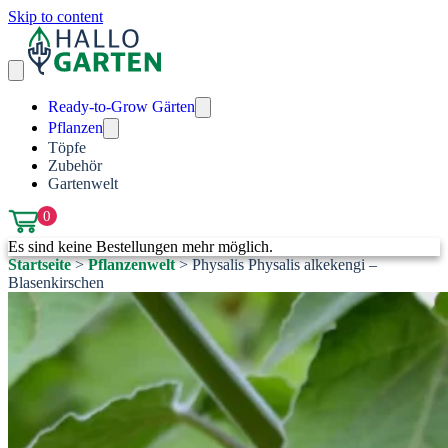
Skip to content
Ready-to-Grow Gärten
Pflanzen
Töpfe
Zubehör
Gartenwelt
0
Es sind keine Bestellungen mehr möglich.
Startseite
>
Pflanzenwelt
>
Physalis Physalis alkekengi –
Blasenkirschen