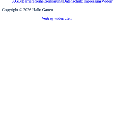
AGB
|
Barrierefreiheitserklärung
|
Datenschutz
|
Impressum
|
Widerr
Copyright © 2026 Hallo Garten
Vertrag widerrufen