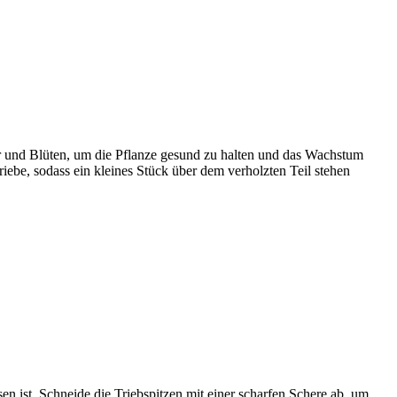
ter und Blüten, um die Pflanze gesund zu halten und das Wachstum
iebe, sodass ein kleines Stück über dem verholzten Teil stehen
n ist. Schneide die Triebspitzen mit einer scharfen Schere ab, um