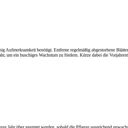
 wenig Aufmerksamkeit benötigt. Entferne regelmäßig abgestorbene Blät
ahr, um ein buschiges Wachstum zu fördern. Kürze dabei die Vorjahrestr
ze Jahr über geerntet werden, sobald die Pflanze ausreichend gewachse