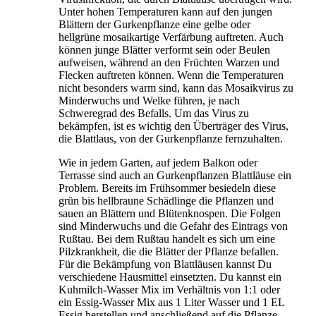
Unter hohen Temperaturen kann auf den jungen
Blättern der Gurkenpflanze eine gelbe oder
hellgrüne mosaikartige Verfärbung auftreten. Auch
können junge Blätter verformt sein oder Beulen
aufweisen, während an den Früchten Warzen und
Flecken auftreten können. Wenn die Temperaturen
nicht besonders warm sind, kann das Mosaikvirus zu
Minderwuchs und Welke führen, je nach
Schweregrad des Befalls. Um das Virus zu
bekämpfen, ist es wichtig den Überträger des Virus,
die Blattlaus, von der Gurkenpflanze fernzuhalten.
Wie in jedem Garten, auf jedem Balkon oder
Terrasse sind auch an Gurkenpflanzen Blattläuse ein
Problem. Bereits im Frühsommer besiedeln diese
grün bis hellbraune Schädlinge die Pflanzen und
sauen an Blättern und Blütenknospen. Die Folgen
sind Minderwuchs und die Gefahr des Eintrags von
Rußtau. Bei dem Rußtau handelt es sich um eine
Pilzkrankheit, die die Blätter der Pflanze befallen.
Für die Bekämpfung von Blattläusen kannst Du
verschiedene Hausmittel einsetzten. Du kannst ein
Kuhmilch-Wasser Mix im Verhältnis von 1:1 oder
ein Essig-Wasser Mix aus 1 Liter Wasser und 1 EL
Essig herstellen und anschließend auf die Pflanze