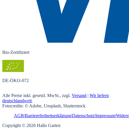
Bio-Zertifiziert
DE-ÖKO-072
Alle Preise inkl. gesetzl. MwSt., zzgl.
Versand
|
Wir liefern
deutschlandweit
.
Fotocredits: © Adobe, Unsplash, Shutterstock
AGB
|
Barrierefreiheitserklärung
|
Datenschutz
|
Impressum
|
Widerr
Copyright © 2026 Hallo Garten