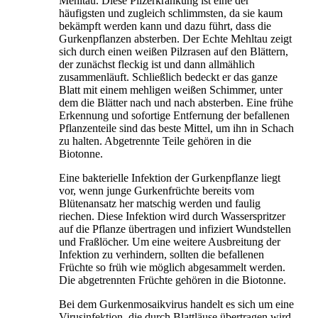
Mehltau. Diese Pilzerkrankung ist eine der
häufigsten und zugleich schlimmsten, da sie kaum
bekämpft werden kann und dazu führt, dass die
Gurkenpflanzen absterben. Der Echte Mehltau zeigt
sich durch einen weißen Pilzrasen auf den Blättern,
der zunächst fleckig ist und dann allmählich
zusammenläuft. Schließlich bedeckt er das ganze
Blatt mit einem mehligen weißen Schimmer, unter
dem die Blätter nach und nach absterben. Eine frühe
Erkennung und sofortige Entfernung der befallenen
Pflanzenteile sind das beste Mittel, um ihn in Schach
zu halten. Abgetrennte Teile gehören in die
Biotonne.
Eine bakterielle Infektion der Gurkenpflanze liegt
vor, wenn junge Gurkenfrüchte bereits vom
Blütenansatz her matschig werden und faulig
riechen. Diese Infektion wird durch Wasserspritzer
auf die Pflanze übertragen und infiziert Wundstellen
und Fraßlöcher. Um eine weitere Ausbreitung der
Infektion zu verhindern, sollten die befallenen
Früchte so früh wie möglich abgesammelt werden.
Die abgetrennten Früchte gehören in die Biotonne.
Bei dem Gurkenmosaikvirus handelt es sich um eine
Virusinfektion, die durch Blattläuse übertragen wird.