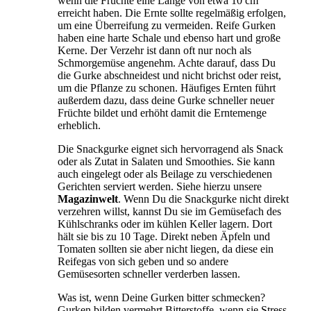
wenn die Früchte eine Länge von etwa 10 cm
erreicht haben. Die Ernte sollte regelmäßig erfolgen,
um eine Überreifung zu vermeiden. Reife Gurken
haben eine harte Schale und ebenso hart und große
Kerne. Der Verzehr ist dann oft nur noch als
Schmorgemüse angenehm. Achte darauf, dass Du
die Gurke abschneidest und nicht brichst oder reist,
um die Pflanze zu schonen. Häufiges Ernten führt
außerdem dazu, dass deine Gurke schneller neuer
Früchte bildet und erhöht damit die Erntemenge
erheblich.
Die Snackgurke eignet sich hervorragend als Snack
oder als Zutat in Salaten und Smoothies. Sie kann
auch eingelegt oder als Beilage zu verschiedenen
Gerichten serviert werden. Siehe hierzu unsere
Magazinwelt
. Wenn Du die Snackgurke nicht direkt
verzehren willst, kannst Du sie im Gemüsefach des
Kühlschranks oder im kühlen Keller lagern. Dort
hält sie bis zu 10 Tage. Direkt neben Äpfeln und
Tomaten sollten sie aber nicht liegen, da diese ein
Reifegas von sich geben und so andere
Gemüsesorten schneller verderben lassen.
Was ist, wenn Deine Gurken bitter schmecken?
Gurken bilden vermehrt Bitterstoffe, wenn sie Stress