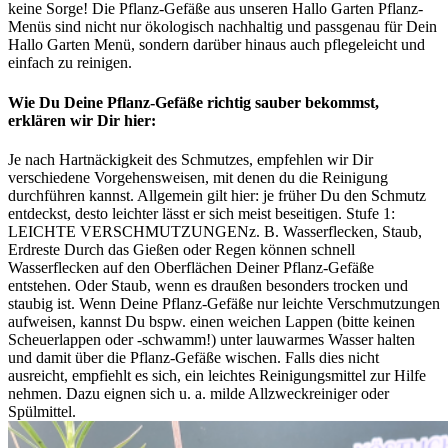
keine Sorge! Die Pflanz-Gefäße aus unseren Hallo Garten Pflanz-
Menüs sind nicht nur ökologisch nachhaltig und passgenau für Dein
Hallo Garten Menü, sondern darüber hinaus auch pflegeleicht und
einfach zu reinigen.
Wie Du Deine Pflanz-Gefäße richtig sauber bekommst,
erklären wir Dir hier:
Je nach Hartnäckigkeit des Schmutzes, empfehlen wir Dir
verschiedene Vorgehensweisen, mit denen du die Reinigung
durchführen kannst. Allgemein gilt hier: je früher Du den Schmutz
entdeckst, desto leichter lässt er sich meist beseitigen. Stufe 1:
LEICHTE VERSCHMUTZUNGENz. B. Wasserflecken, Staub,
Erdreste Durch das Gießen oder Regen können schnell
Wasserflecken auf den Oberflächen Deiner Pflanz-Gefäße
entstehen. Oder Staub, wenn es draußen besonders trocken und
staubig ist. Wenn Deine Pflanz-Gefäße nur leichte Verschmutzungen
aufweisen, kannst Du bspw. einen weichen Lappen (bitte keinen
Scheuerlappen oder -schwamm!) unter lauwarmes Wasser halten
und damit über die Pflanz-Gefäße wischen. Falls dies nicht
ausreicht, empfiehlt es sich, ein leichtes Reinigungsmittel zur Hilfe
nehmen. Dazu eignen sich u. a. milde Allzweckreiniger oder
Spülmittel.