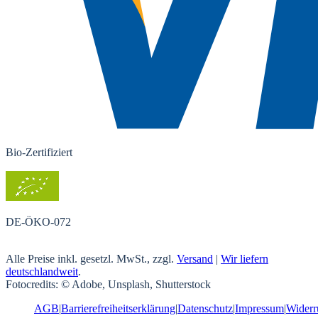
Bio-Zertifiziert
DE-ÖKO-072
Alle Preise inkl. gesetzl. MwSt., zzgl.
Versand
|
Wir liefern
deutschlandweit
.
Fotocredits: © Adobe, Unsplash, Shutterstock
AGB
|
Barrierefreiheitserklärung
|
Datenschutz
|
Impressum
|
Widerr