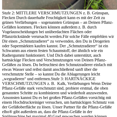
Stufe 2: MITTLERE VERSCHMUTZUNGEN z. B. Grünspan,
Flecken Durch dauerhafte Feuchtigkeit kann es mit der Zeit zu
grünen Verfärbungen – sogenannten Grünspan – an Deinen Pflanz-
Gefäßen kommen. Flecken können außerdem z. B. durch
Vogelausscheidungen bei unüberdachten Flächen oder
Pflanzrückstände verursacht werden.
Für solche Fälle empfehlen wir
Dir einen „Schmutzradierer“ zu verwenden, den Du in Drogerien
oder Supermärkten kaufen kannst. Der „Schmutzradierer“ ist ein
Schwamm aus einem festen Schaumstoff, der ähnlich wie ein
Radiergummi funktioniert. Und Dich dabei unterstützt, auch
hartnäckige Flecken und Verschmutzungen von Deinen Pflanz-
Gefäßen zu lösen. Du befeuchtest den Schmutzradierer einfach mit
etwas Wasser und reibst damit anschließend sanft über die
verschmutzte Stelle – so kannst Du die Ablagerungen leicht
„wegradieren“ und entfernen.Stufe 3: HARTNÄCKIGE
VERSCHMUTZUNGEN
z. B. Kalk, Verfärbungen Wenn Deine
Pflanz-Gefäße stark verschmutzt sind, probiere erstmal, die oben
genannten Schritte zu kombinieren und wiederholt anzuwenden.
Ansonsten kannst Du es bei großen Pflanz-Gefäßen vorsichtig mit
einem Hochdruckreiniger versuchen, um hartnäckigen Schmutz von
der Gefäßoberfläche zu lösen. Unser Partner für die Pflanz-Gefäße
elho® gibt außerdem an, dass die Pflanz-Gefäße in der
Spülmaschine bei maximal 40 Grad gewaschen werden können.