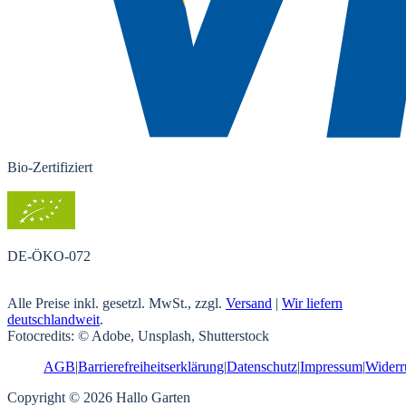
Bio-Zertifiziert
DE-ÖKO-072
Alle Preise inkl. gesetzl. MwSt., zzgl.
Versand
|
Wir liefern
deutschlandweit
.
Fotocredits: © Adobe, Unsplash, Shutterstock
AGB
|
Barrierefreiheitserklärung
|
Datenschutz
|
Impressum
|
Widerr
Copyright © 2026 Hallo Garten