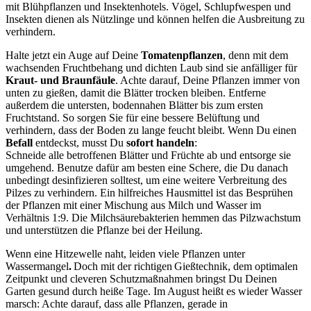
mit Blühpflanzen und Insektenhotels. Vögel, Schlupfwespen und
Insekten dienen als Nützlinge und können helfen die Ausbreitung zu
verhindern.
Halte jetzt ein Auge auf Deine
Tomatenpflanzen
, denn mit dem
wachsenden Fruchtbehang und dichten Laub sind sie anfälliger für
Kraut- und Braunfäule
. Achte darauf, Deine Pflanzen immer von
unten zu gießen, damit die Blätter trocken bleiben. Entferne
außerdem die untersten, bodennahen Blätter bis zum ersten
Fruchtstand. So sorgen Sie für eine bessere Belüftung und
verhindern, dass der Boden zu lange feucht bleibt. Wenn Du einen
Befall
entdeckst, musst Du
sofort handeln
:
Schneide alle betroffenen Blätter und Früchte ab und entsorge sie
umgehend. Benutze dafür am besten eine Schere, die Du danach
unbedingt desinfizieren solltest, um eine weitere Verbreitung des
Pilzes zu verhindern. Ein hilfreiches Hausmittel ist das Besprühen
der Pflanzen mit einer Mischung aus Milch und Wasser im
Verhältnis 1:9. Die Milchsäurebakterien hemmen das Pilzwachstum
und unterstützen die Pflanze bei der Heilung.
Wenn eine Hitzewelle naht, leiden viele Pflanzen unter
Wassermangel
.
Doch mit der richtigen Gießtechnik, dem optimalen
Zeitpunkt und cleveren Schutzmaßnahmen bringst Du Deinen
Garten gesund durch heiße Tage. Im August heißt es wieder Wasser
marsch: Achte darauf, dass alle Pflanzen, gerade in