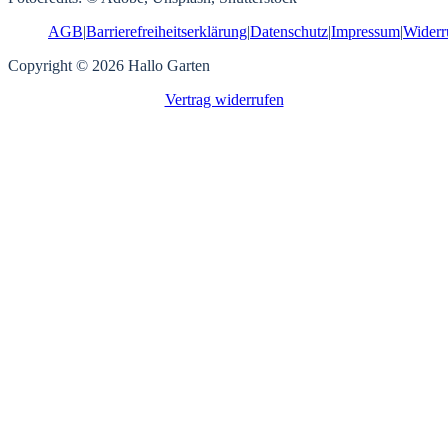
AGB
|
Barrierefreiheitserklärung
|
Datenschutz
|
Impressum
|
Widerr
Copyright © 2026 Hallo Garten
Vertrag widerrufen