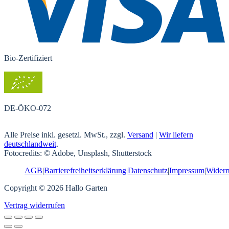
Bio-Zertifiziert
DE-ÖKO-072
Alle Preise inkl. gesetzl. MwSt., zzgl.
Versand
|
Wir liefern
deutschlandweit
.
Fotocredits: © Adobe, Unsplash, Shutterstock
AGB
|
Barrierefreiheitserklärung
|
Datenschutz
|
Impressum
|
Widerr
Copyright © 2026 Hallo Garten
Vertrag widerrufen