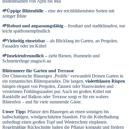
Blütentrauben von April bis Mai
🌱Üppige Blütenfülle
– eine der reichblühendsten Sorten mit
zeitiger Blüte
🌱Robust und anpassungsfähig
– frosthart und stadtklimafest, nur
leicht spätfrostempfindlich
🌱Vielseitig einsetzbar
– als Blickfang im Garten, an Pergolen,
Fassaden oder im Kübel
🌱Insektenfreundlich –
zieht Bienen, Hummeln und
Schmetterlinge magisch an
Blütenmeer für Garten und Terrasse
Der Chinesische Blauregen ‚Prolific‘ verwandelt Deinen Garten in
ein romantisches Blütenparadies. Die langen,
violettblauen Rispen
hängen elegant von Pergolen, Zäunen oder Hauswänden und
verströmen Frühlingszauber pur. Auch im großen Kübel mit
Rankhilfe auf Balkon oder Terrasse sorgt er für ein wahres
Blütenfest – und für viele summende Gäste.
Unser Tipp:
Pflanze den Blauregen an einen sonnigen bis
halbschattigen, windgeschützten Standort. Für die Kübelhaltung
unbedingt einen großen Topf und Winterschutz einplanen.
Regelmäßige Rückschnitte halten die Pflanze kompakt und fördern