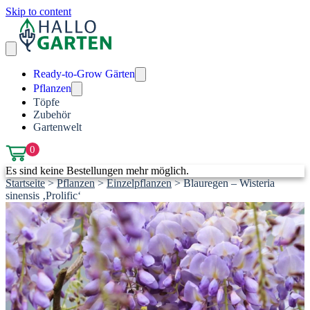
Skip to content
Ready-to-Grow Gärten
Pflanzen
Töpfe
Zubehör
Gartenwelt
0
Es sind keine Bestellungen mehr möglich.
Startseite
>
Pflanzen
>
Einzelpflanzen
>
Blauregen – Wisteria
sinensis ‚Prolific‘