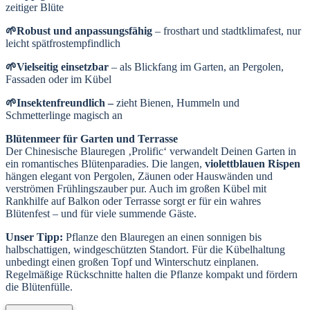
zeitiger Blüte
🌱Robust und anpassungsfähig
– frosthart und stadtklimafest, nur
leicht spätfrostempfindlich
🌱Vielseitig einsetzbar
– als Blickfang im Garten, an Pergolen,
Fassaden oder im Kübel
🌱Insektenfreundlich –
zieht Bienen, Hummeln und
Schmetterlinge magisch an
Blütenmeer für Garten und Terrasse
Der Chinesische Blauregen ‚Prolific‘ verwandelt Deinen Garten in
ein romantisches Blütenparadies. Die langen,
violettblauen Rispen
hängen elegant von Pergolen, Zäunen oder Hauswänden und
verströmen Frühlingszauber pur. Auch im großen Kübel mit
Rankhilfe auf Balkon oder Terrasse sorgt er für ein wahres
Blütenfest – und für viele summende Gäste.
Unser Tipp:
Pflanze den Blauregen an einen sonnigen bis
halbschattigen, windgeschützten Standort. Für die Kübelhaltung
unbedingt einen großen Topf und Winterschutz einplanen.
Regelmäßige Rückschnitte halten die Pflanze kompakt und fördern
die Blütenfülle.