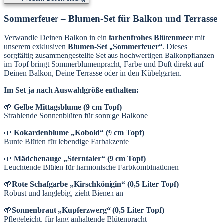
Sommerfeuer – Blumen-Set für Balkon und Terrasse
Verwandle Deinen Balkon in ein
farbenfrohes Blütenmeer
mit
unserem exklusiven
Blumen-Set „Sommerfeuer“
. Dieses
sorgfältig zusammengestellte Set aus hochwertigen Balkonpflanzen
im Topf bringt Sommerblumenpracht, Farbe und Duft direkt auf
Deinen Balkon, Deine Terrasse oder in den Kübelgarten.
Im Set ja nach Auswahlgröße enthalten:
🌱
Gelbe Mittagsblume (9 cm Topf)
Strahlende Sonnenblüten für sonnige Balkone
🌱
Kokardenblume „Kobold“ (9 cm Topf)
Bunte Blüten für lebendige Farbakzente
🌱
Mädchenauge „Sterntaler“ (9 cm Topf)
Leuchtende Blüten für harmonische Farbkombinationen
🌱
Rote Schafgarbe „Kirschkönigin“ (0,5 Liter Topf)
Robust und langlebig, zieht Bienen an
🌱
Sonnenbraut „Kupferzwerg“ (0,5 Liter Topf)
Pflegeleicht, für lang anhaltende Blütenpracht