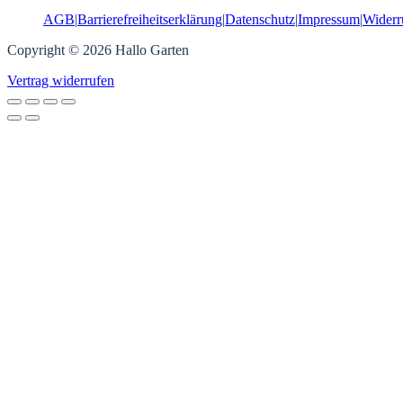
AGB
|
Barrierefreiheitserklärung
|
Datenschutz
|
Impressum
|
Widerr
Copyright © 2026 Hallo Garten
Vertrag widerrufen