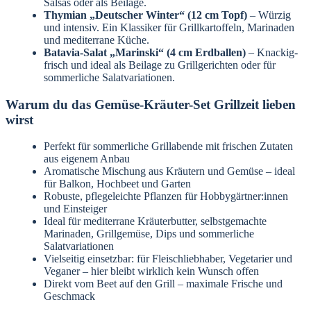
Salsas oder als Beilage.
Thymian „Deutscher Winter“ (12 cm Topf)
– Würzig
und intensiv. Ein Klassiker für Grillkartoffeln, Marinaden
und mediterrane Küche.
Batavia-Salat „Marinski“ (4 cm Erdballen)
– Knackig-
frisch und ideal als Beilage zu Grillgerichten oder für
sommerliche Salatvariationen.
Warum du das Gemüse-Kräuter-Set Grillzeit lieben
wirst
Perfekt für sommerliche Grillabende mit frischen Zutaten
aus eigenem Anbau
Aromatische Mischung aus Kräutern und Gemüse – ideal
für Balkon, Hochbeet und Garten
Robuste, pflegeleichte Pflanzen für Hobbygärtner:innen
und Einsteiger
Ideal für mediterrane Kräuterbutter, selbstgemachte
Marinaden, Grillgemüse, Dips und sommerliche
Salatvariationen
Vielseitig einsetzbar: für Fleischliebhaber, Vegetarier und
Veganer – hier bleibt wirklich kein Wunsch offen
Direkt vom Beet auf den Grill – maximale Frische und
Geschmack