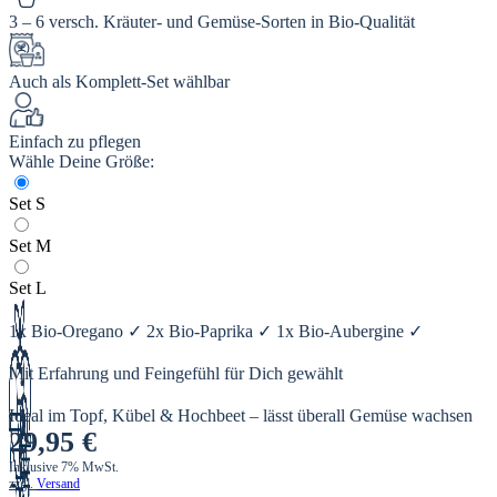
3 – 6 versch. Kräuter- und Gemüse-Sorten in Bio‑Qualität
Auch als Komplett‑Set wählbar
Einfach zu pflegen
Wähle Deine Größe:
Set S
Set M
Set L
1x Bio-Oregano ✓ 2x Bio-Paprika ✓ 1x Bio-Aubergine ✓
Mit Erfahrung und Feingefühl für Dich gewählt
Ideal im Topf, Kübel & Hochbeet – lässt überall Gemüse wachsen
29,95
€
Inklusive 7% MwSt.
zzgl.
Versand