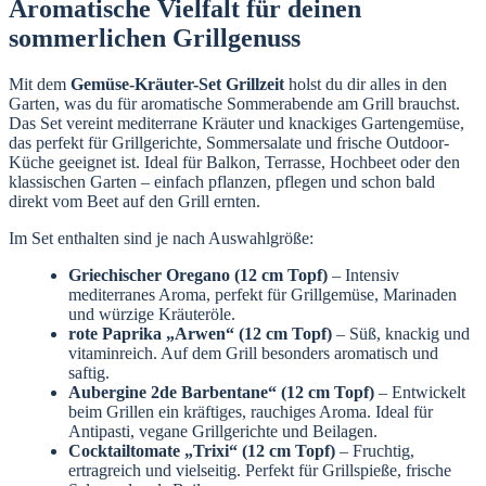
Aromatische Vielfalt für deinen
sommerlichen Grillgenuss
Mit dem
Gemüse-Kräuter-Set Grillzeit
holst du dir alles in den
Garten, was du für aromatische Sommerabende am Grill brauchst.
Das Set vereint mediterrane Kräuter und knackiges Gartengemüse,
das perfekt für Grillgerichte, Sommersalate und frische Outdoor-
Küche geeignet ist. Ideal für Balkon, Terrasse, Hochbeet oder den
klassischen Garten – einfach pflanzen, pflegen und schon bald
direkt vom Beet auf den Grill ernten.
Im Set enthalten sind je nach Auswahlgröße:
Griechischer Oregano (12 cm Topf)
– Intensiv
mediterranes Aroma, perfekt für Grillgemüse, Marinaden
und würzige Kräuteröle.
rote Paprika „Arwen“ (12 cm Topf)
– Süß, knackig und
vitaminreich. Auf dem Grill besonders aromatisch und
saftig.
Aubergine 2de Barbentane“ (12 cm Topf)
– Entwickelt
beim Grillen ein kräftiges, rauchiges Aroma. Ideal für
Antipasti, vegane Grillgerichte und Beilagen.
Cocktailtomate „Trixi“ (12 cm Topf)
– Fruchtig,
ertragreich und vielseitig. Perfekt für Grillspieße, frische