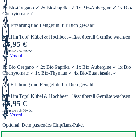
1x Bio-Oregano ✓ 2x Bio-Paprika ✓ 1x Bio-Aubergine ✓ 1x Bio-
Cherrytomate ✓
Mit Erfahrung und Feingefühl für Dich gewählt
Ideal im Topf, Kübel & Hochbeet – lässt überall Gemüse wachsen
36,95
€
Inklusive 7% MwSt.
zzgl.
Versand
1x Bio-Oregano ✓ 2x Bio-Paprika ✓ 1x Bio-Aubergine ✓ 1x Bio-
Cherrytomate ✓ 1x Bio-Thymian ✓ 4x Bio-Bataviasalat ✓
Mit Erfahrung und Feingefühl für Dich gewählt
Ideal im Topf, Kübel & Hochbeet – lässt überall Gemüse wachsen
46,95
€
Inklusive 7% MwSt.
zzgl.
Versand
Optional: Dein passendes Einpflanz-Paket