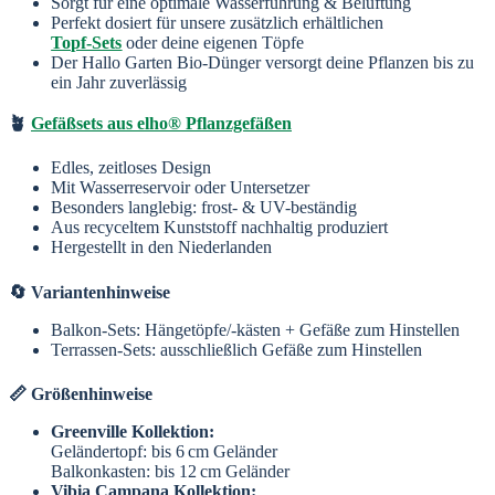
Sorgt für eine optimale Wasserführung & Belüftung
Perfekt dosiert für unsere zusätzlich erhältlichen
Topf-Sets
oder deine eigenen Töpfe
Der Hallo Garten Bio-Dünger versorgt deine Pflanzen bis zu
ein Jahr zuverlässig
🪴
Gefäßsets aus elho® Pflanzgefäßen
Edles, zeitloses Design
Mit Wasserreservoir oder Untersetzer
Besonders langlebig: frost- & UV-beständig
Aus recyceltem Kunststoff nachhaltig produziert
Hergestellt in den Niederlanden
🔄 Variantenhinweise
Balkon-Sets: Hängetöpfe/-kästen + Gefäße zum Hinstellen
Terrassen-Sets: ausschließlich Gefäße zum Hinstellen
📏 Größenhinweise
Greenville Kollektion:
Geländertopf: bis 6 cm Geländer
Balkonkasten: bis 12 cm Geländer
Vibia Campana Kollektion: