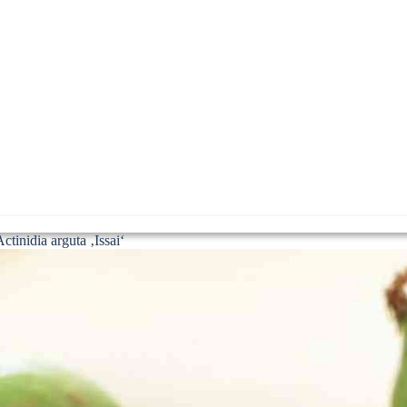
tinidia arguta ‚Issai‘