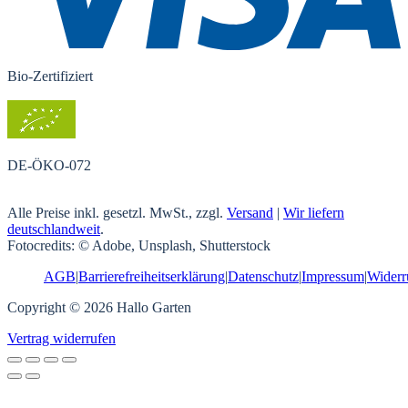
Bio-Zertifiziert
DE-ÖKO-072
Alle Preise inkl. gesetzl. MwSt., zzgl.
Versand
|
Wir liefern
deutschlandweit
.
Fotocredits: © Adobe, Unsplash, Shutterstock
AGB
|
Barrierefreiheitserklärung
|
Datenschutz
|
Impressum
|
Widerr
Copyright © 2026 Hallo Garten
Vertrag widerrufen