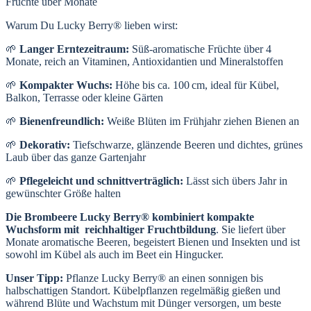
Früchte über Monate
Warum Du Lucky Berry® lieben wirst:
🌱
Langer Erntezeitraum:
Süß-aromatische Früchte über 4
Monate, reich an Vitaminen, Antioxidantien und Mineralstoffen
🌱
Kompakter Wuchs:
Höhe bis ca. 100 cm, ideal für Kübel,
Balkon, Terrasse oder kleine Gärten
🌱
Bienenfreundlich:
Weiße Blüten im Frühjahr ziehen Bienen an
🌱
Dekorativ:
Tiefschwarze, glänzende Beeren und dichtes, grünes
Laub über das ganze Gartenjahr
🌱
Pflegeleicht und schnittverträglich:
Lässt sich übers Jahr in
gewünschter Größe halten
Die Brombeere Lucky Berry® kombiniert kompakte
Wuchsform mit reichhaltiger Fruchtbildung
. Sie liefert über
Monate aromatische Beeren, begeistert Bienen und Insekten und ist
sowohl im Kübel als auch im Beet ein Hingucker.
Unser Tipp:
Pflanze Lucky Berry® an einen sonnigen bis
halbschattigen Standort. Kübelpflanzen regelmäßig gießen und
während Blüte und Wachstum mit Dünger versorgen, um beste