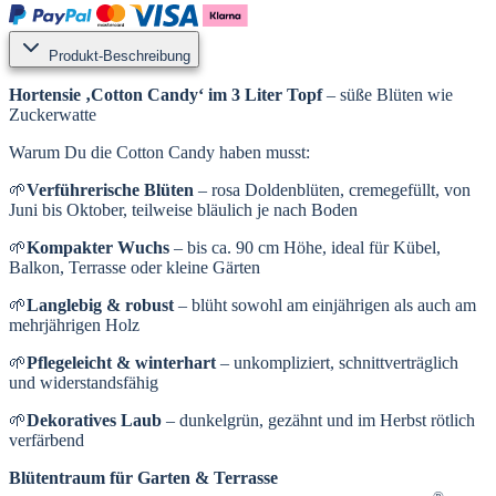
Produkt-Beschreibung
Hortensie ‚Cotton Candy‘
im 3 Liter Topf
– süße Blüten wie
Zuckerwatte
Warum Du die Cotton Candy haben musst:
🌱
Verführerische Blüten
– rosa Doldenblüten, cremegefüllt, von
Juni bis Oktober, teilweise bläulich je nach Boden
🌱
Kompakter Wuchs
– bis ca. 90 cm Höhe, ideal für Kübel,
Balkon, Terrasse oder kleine Gärten
🌱
Langlebig & robust
– blüht sowohl am einjährigen als auch am
mehrjährigen Holz
🌱
Pflegeleicht & winterhart
– unkompliziert, schnittverträglich
und widerstandsfähig
🌱
Dekoratives Laub
– dunkelgrün, gezähnt und im Herbst rötlich
verfärbend
Blütentraum für Garten & Terrasse