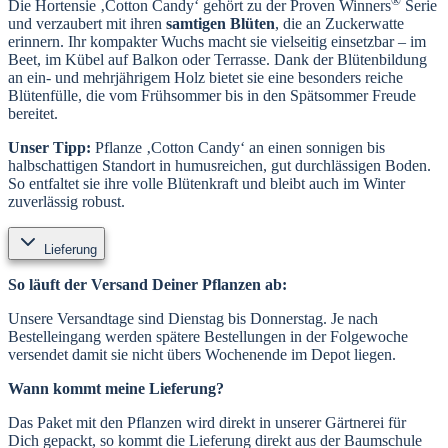
®
Die Hortensie ‚Cotton Candy‘ gehört zu der Proven Winners
Serie
und verzaubert mit ihren
samtigen Blüten
, die an Zuckerwatte
erinnern. Ihr kompakter Wuchs macht sie vielseitig einsetzbar – im
Beet, im Kübel auf Balkon oder Terrasse. Dank der Blütenbildung
an ein- und mehrjährigem Holz bietet sie eine besonders reiche
Blütenfülle, die vom Frühsommer bis in den Spätsommer Freude
bereitet.
Unser Tipp:
Pflanze ‚Cotton Candy‘ an einen sonnigen bis
halbschattigen Standort in humusreichen, gut durchlässigen Boden.
So entfaltet sie ihre volle Blütenkraft und bleibt auch im Winter
zuverlässig robust.
Lieferung
So läuft der Versand Deiner Pflanzen ab:
Unsere Versandtage sind Dienstag bis Donnerstag. Je nach
Bestelleingang werden spätere Bestellungen in der Folgewoche
versendet damit sie nicht übers Wochenende im Depot liegen.
Wann kommt meine Lieferung?
Das Paket mit den Pflanzen wird direkt in unserer Gärtnerei für
Dich gepackt, so kommt die Lieferung direkt aus der Baumschule