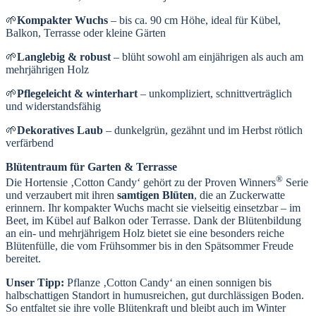
🌱
Kompakter Wuchs
– bis ca. 90 cm Höhe, ideal für Kübel,
Balkon, Terrasse oder kleine Gärten
🌱
Langlebig & robust
– blüht sowohl am einjährigen als auch am
mehrjährigen Holz
🌱
Pflegeleicht & winterhart
– unkompliziert, schnittverträglich
und widerstandsfähig
🌱
Dekoratives Laub
– dunkelgrün, gezähnt und im Herbst rötlich
verfärbend
Blütentraum für Garten & Terrasse
®
Die Hortensie ‚Cotton Candy‘ gehört zu der Proven Winners
Serie
und verzaubert mit ihren
samtigen Blüten
, die an Zuckerwatte
erinnern. Ihr kompakter Wuchs macht sie vielseitig einsetzbar – im
Beet, im Kübel auf Balkon oder Terrasse. Dank der Blütenbildung
an ein- und mehrjährigem Holz bietet sie eine besonders reiche
Blütenfülle, die vom Frühsommer bis in den Spätsommer Freude
bereitet.
Unser Tipp:
Pflanze ‚Cotton Candy‘ an einen sonnigen bis
halbschattigen Standort in humusreichen, gut durchlässigen Boden.
So entfaltet sie ihre volle Blütenkraft und bleibt auch im Winter